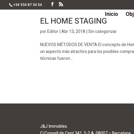
+34 934 87 34 54
Inicio
Obj
EL HOME STAGING
por
Editor
|
Abr 13, 2018
|
Sin categorizar
NUEVOS MÉTODOS DE VENTA El concepto de Home St
un aspecto más atractivo para los posibles compra
técnicas fueron...
J&J Immobles.
C/Consell de Cent 341, 5-2 A, 08007 – Barcelona.